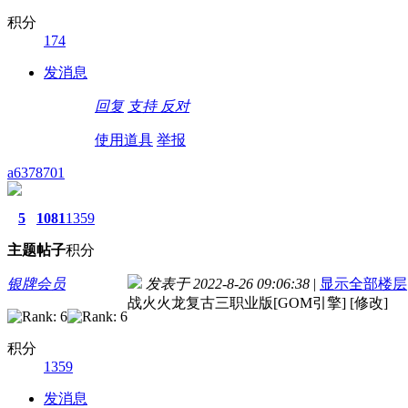
积分
174
发消息
回复
支持
反对
使用道具
举报
a6378701
5
1081
1359
主题
帖子
积分
银牌会员
发表于 2022-8-26 09:06:38
|
显示全部楼层
战火火龙复古三职业版[GOM引擎] [修改]
积分
1359
发消息