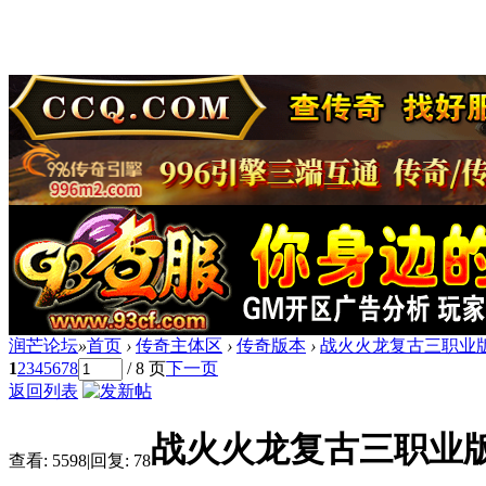
润芒论坛
»
首页
›
传奇主体区
›
传奇版本
›
战火火龙复古三职业版
1
2
3
4
5
6
7
8
/ 8 页
下一页
返回列表
战火火龙复古三职业版
查看:
5598
|
回复:
78