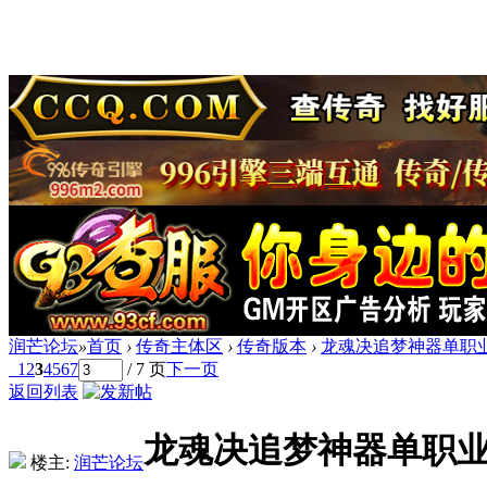
润芒论坛
»
首页
›
传奇主体区
›
传奇版本
›
龙魂决追梦神器单职业
1
2
3
4
5
6
7
/ 7 页
下一页
返回列表
龙魂决追梦神器单职业
楼主:
润芒论坛