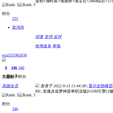
金档+满时装+满盾牌+满宝石=2884钻石+151
积分
255
发消息
回复
支持
反对
使用道具
举报
wzq531902030
0
346
346
主题
帖子
积分
高级会员
发表于 2022-9-13 11:44:38
|
显示全部楼层
RE: 龙魂决追梦神器单职业版[GOM引擎] [修
积分
346