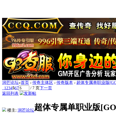
润芒论坛
»
首页
›
传奇主体区
›
传奇版本
›
超体专属单职业版[GO
1
2
3
4
5
6
7
/ 7 页
下一页
返回列表
超体专属单职业版[GO
楼主:
润芒论坛