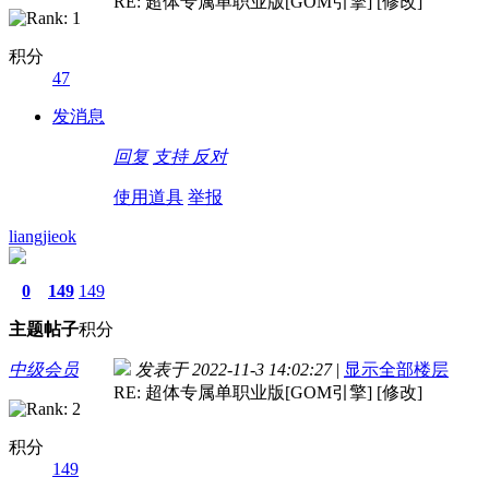
RE: 超体专属单职业版[GOM引擎] [修改]
积分
47
发消息
回复
支持
反对
使用道具
举报
liangjieok
0
149
149
主题
帖子
积分
中级会员
发表于 2022-11-3 14:02:27
|
显示全部楼层
RE: 超体专属单职业版[GOM引擎] [修改]
积分
149