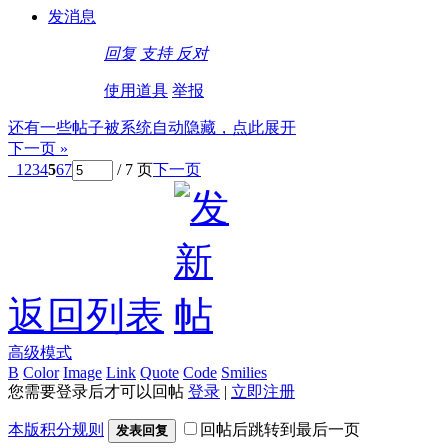
发消息
回复
支持
反对
使用道具
举报
还有一些帖子被系统自动隐藏，点此展开
下一页 »
1
2
3
4
5
6
7
/ 7 页
下一页
返回列表
高级模式
B
Color
Image
Link
Quote
Code
Smilies
您需要登录后才可以回帖
登录
|
立即注册
本版积分规则
回帖后跳转到最后一页
发表回复