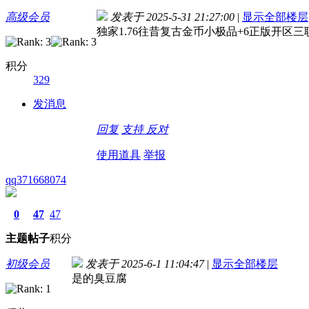
高级会员
发表于 2025-5-31 21:27:00
|
显示全部楼层
独家1.76往昔复古金币小极品+6正版开区三
积分
329
发消息
回复
支持
反对
使用道具
举报
qq371668074
0
47
47
主题
帖子
积分
初级会员
发表于 2025-6-1 11:04:47
|
显示全部楼层
是的臭豆腐