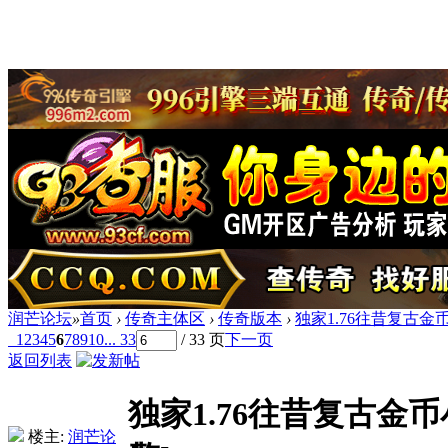
润芒论坛
»
首页
›
传奇主体区
›
传奇版本
›
独家1.76往昔复古金币
1
2
3
4
5
6
7
8
9
10
... 33
/ 33 页
下一页
返回列表
独家1.76往昔复古金
楼主:
润芒论