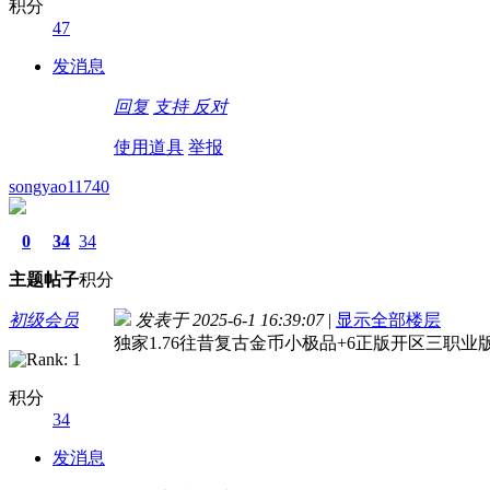
积分
47
发消息
回复
支持
反对
使用道具
举报
songyao11740
0
34
34
主题
帖子
积分
初级会员
发表于 2025-6-1 16:39:07
|
显示全部楼层
独家1.76往昔复古金币小极品+6正版开区三职业
积分
34
发消息