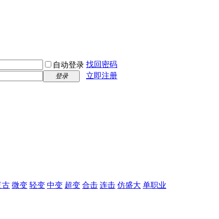
找回密码
自动登录
立即注册
登录
复古
微变
轻变
中变
超变
合击
连击
仿盛大
单职业