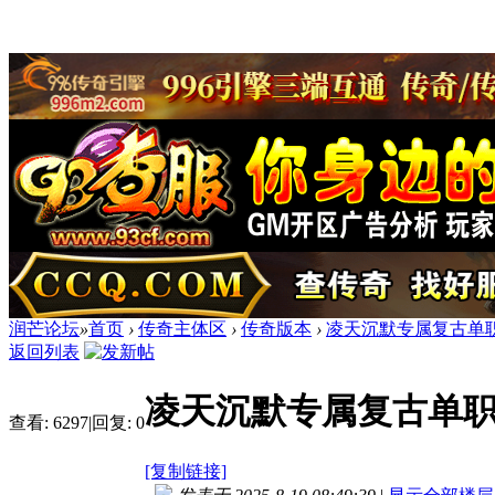
润芒论坛
»
首页
›
传奇主体区
›
传奇版本
›
凌天沉默专属复古单职
返回列表
凌天沉默专属复古单职
查看:
6297
|
回复:
0
[复制链接]