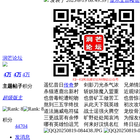
发表于 2025-8-19 08:49:39
|
显示全部楼层
润芒论坛
4万
4万
4万
遥忆昔日
传奇
梦 剑影刀光杀气浓 兄弟情
主题
帖子
积分
杀猫逐鹿出新村 斩妖除魔入盟重 近观绿
超级版主
也曾毒蛇遭蛇吻 也曾矿工做苦工 也曾惊
熬到三五学终技 从此天下我英雄 初次攻
道法施威电符猛 战士逞强火腾空 龙纹骨
三更战罢有余悸 旷野处处闻哀鸿 为报友
积分
哪有英雄怕诅咒 何来好汉惧名红 终日征
44704
发消息