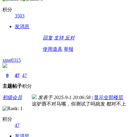
积分
3503
发消息
回复
支持
反对
使用道具
举报
xing0315
0
47
47
主题
帖子
积分
初级会员
发表于 2025-9-1 20:06:58
|
显示全部楼层
这驴唇不对马嘴，你测试了吗就发 都对不上
积分
47
发消息