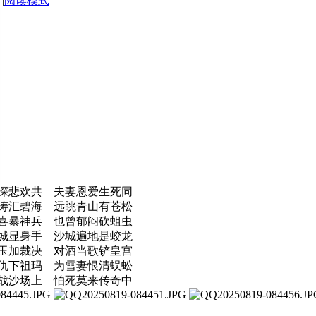
|
阅读模式
深悲欢共 夫妻恩爱生死同
涛汇碧海 远眺青山有苍松
喜暴神兵 也曾郁闷砍蛆虫
城显身手 沙城遍地是蛟龙
玉加裁决 对酒当歌铲皇宫
仇下祖玛 为雪妻恨清蜈蚣
战沙场上 怕死莫来传奇中