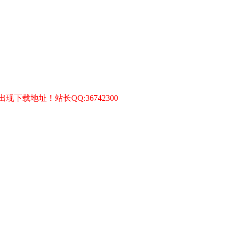
q）
）
载地址！站长QQ:36742300