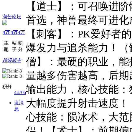
【道士】：可召唤进阶
润芒论坛
首选，神兽最终可进化
【刺客】：PK爱好者
4万
4万
4万
主
帖
积
爆发力与追杀能力！（
题
子
分
僧】：最硬的职业，能
超级版主
量越多伤害越高，后期
输出能力，核心技能：
积分
44706
大幅度提升射击速度！
发消
息
心技能：陨冰术，大范
侣！【术士】：前期偏