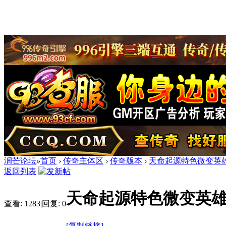
润芒论坛
»
首页
›
传奇主体区
›
传奇版本
›
天命起源特色微变英
返回列表
天命起源特色微变英
查看:
1283
|
回复:
0
[复制链接]