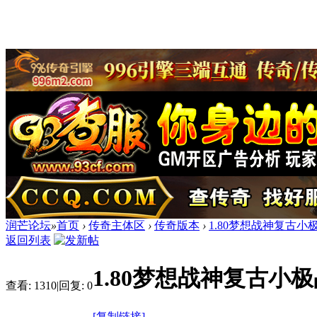
润芒论坛
»
首页
›
传奇主体区
›
传奇版本
›
1.80梦想战神复古小
返回列表
1.80梦想战神复古小
查看:
1310
|
回复:
0
[复制链接]