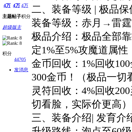
4万
4万
4万
二、装备等级 | 极品保
主题
帖子
积分
装备等级：赤月→雷霆
超级版主
极品介绍：极品全部靠
定1%至5%攻魔道属性
积分
44705
金币回收：1%回收100
发消息
300金币！（极品一切
灵符回收：4%回收20
切看脸，实际价更高）
三、装备介绍| 发育介
升级路线：泡点至60