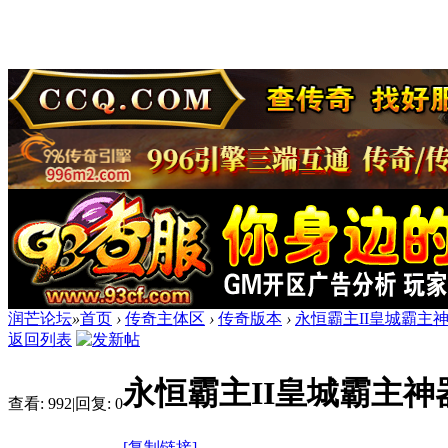
润芒论坛
»
首页
›
传奇主体区
›
传奇版本
›
永恒霸主II皇城霸主
返回列表
永恒霸主II皇城霸主神
查看:
992
|
回复:
0
[复制链接]