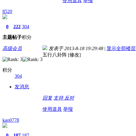
使用道具
举报
ll520
0
222
304
主题
帖子
积分
高级会员
发表于 2013-8-18 19:29:48
|
显示全部楼层
五行八卦阵 [修改]
积分
304
发消息
回复
支持
反对
使用道具
举报
kao0778
0
187
187