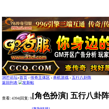
润芒论坛
»
首页
›
传奇主体区
›
单机游戏
›
五行八卦阵
返回列表
[角色扮演]
五行八卦
查看:
4394
|
回复:
9
[复制链接]