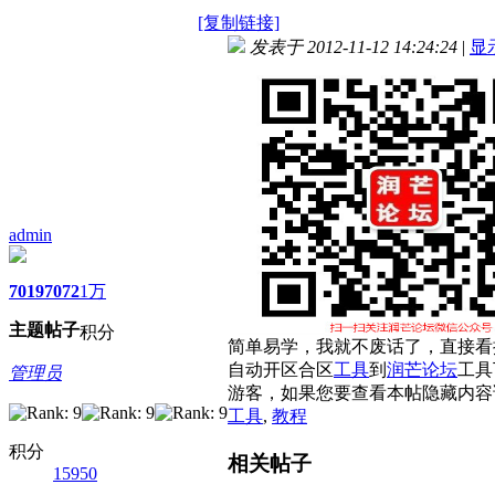
[复制链接]
发表于 2012-11-12 14:24:24
|
显
admin
7019
7072
1万
主题
帖子
积分
简单易学，我就不废话了，直接看
自动开区合区
工具
到
润芒
论坛
工具
管理员
游客，如果您要查看本帖隐藏内容
工具
,
教程
积分
相关帖子
15950