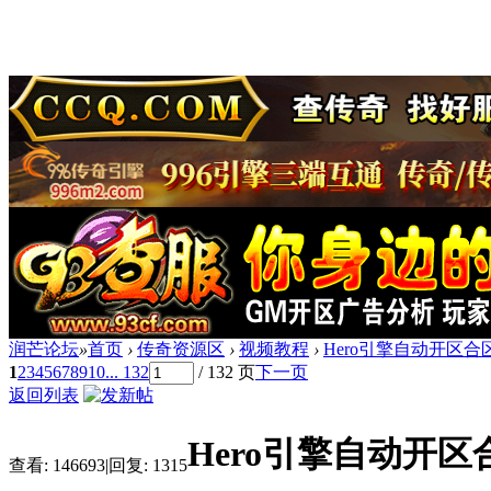
润芒论坛
»
首页
›
传奇资源区
›
视频教程
›
Hero引擎自动开区
1
2
3
4
5
6
7
8
9
10
... 132
/ 132 页
下一页
返回列表
Hero引擎自动开
查看:
146693
|
回复:
1315