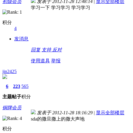
初级会员
发表于 2012-11-28 12:48:14
|
显示全部楼层
学习一下 学习学习 学习学习
积分
4
发消息
回复
支持
反对
使用道具
举报
jin2425
6
223
565
主题
帖子
积分
铜牌会员
发表于 2012-11-28 18:16:29
|
显示全部楼层
sda的撒旦撒上的撒大声地
积分