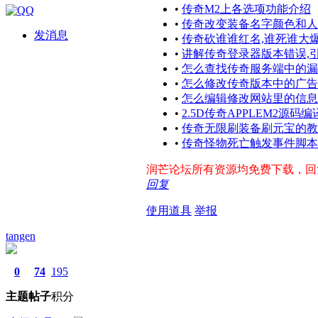
•
传奇M2上各选项功能介绍
•
传奇改变装备名字颜色和人
发消息
•
传奇砍谁谁红名,谁死谁大
•
讲解传奇登录器版本错误,
•
怎么查找传奇服务端中的漏
•
怎么修改传奇版本中的广告
•
怎么编辑修改网站里的信息
•
2.5D传奇APPLEM2源码
•
传奇无限刷装备刷元宝的教
•
传奇怪物死亡触发事件脚本
润芒论坛所有资源均免费下载，回复帖
回复
使用道具
举报
tangen
0
74
195
主题
帖子
积分