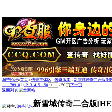
润芒论坛
»
首页
›
传奇主体区
›
传奇版本
›
新雪域传奇二合版[HE
1 ...
7
8
9
10
11
12
13
14
15
... 50
/ 50 页
下一页
返回列表
新雪域传奇二合版[HE
楼主:
润芒论坛