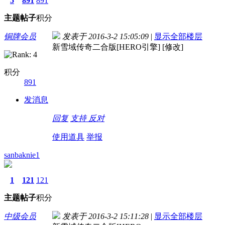
5
891
891
主题
帖子
积分
铜牌会员
发表于 2016-3-2 15:05:09
|
显示全部楼层
新雪域传奇二合版[HERO引擎] [修改]
积分
891
发消息
回复
支持
反对
使用道具
举报
sanbaknie1
1
121
121
主题
帖子
积分
中级会员
发表于 2016-3-2 15:11:28
|
显示全部楼层