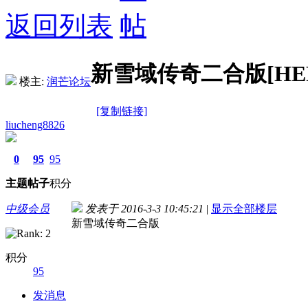
返回列表
新雪域传奇二合版[HE
楼主:
润芒论坛
[复制链接]
liucheng8826
0
95
95
主题
帖子
积分
中级会员
发表于 2016-3-3 10:45:21
|
显示全部楼层
新雪域传奇二合版
积分
95
发消息