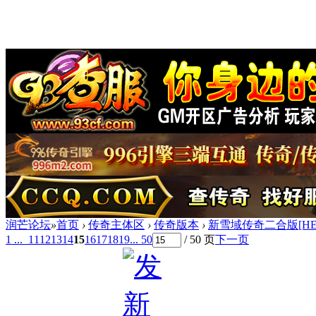
润芒论坛
»
首页
›
传奇主体区
›
传奇版本
›
新雪域传奇二合版[HE
1 ...
11
12
13
14
15
16
17
18
19
... 50
/ 50 页
下一页