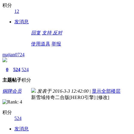
积分
12
发消息
回复
支持
反对
使用道具
举报
majian0724
0
524
524
主题
帖子
积分
铜牌会员
发表于 2016-3-3 12:42:00
|
显示全部楼层
新雪域传奇二合版[HERO引擎] [修改]
积分
524
发消息