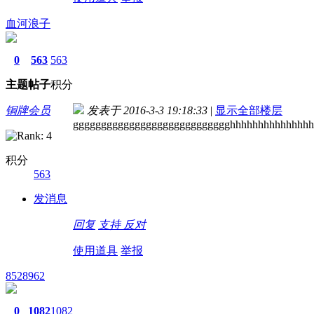
血河浪子
0
563
563
主题
帖子
积分
铜牌会员
发表于 2016-3-3 19:18:33
|
显示全部楼层
gggggggggggggggggggggggggggghhhhhhhhhhhhhhh
积分
563
发消息
回复
支持
反对
使用道具
举报
8528962
0
1082
1082