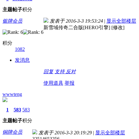
主题
帖子
积分
银牌会员
发表于 2016-3-3 19:53:24
|
显示全部楼层
新雪域传奇二合版[HERO引擎] [修改]
积分
1082
发消息
回复
支持
反对
使用道具
举报
wwwteng
1
583
583
主题
帖子
积分
铜牌会员
发表于 2016-3-3 20:19:29
|
显示全部楼层
32514653256