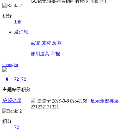
GOM无限换列表指向教程[列表防护]
积分
106
发消息
回复
支持
反对
使用道具
举报
changlai
0
72
72
主题
帖子
积分
中级会员
发表于 2019-3-6 01:41:58
|
显示全部楼层
231232131321
积分
72