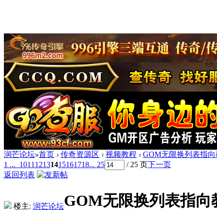
润芒论坛
»
首页
›
传奇资源区
›
视频教程
›
GOM无限换列表指向
1 ...
10
11
12
13
14
15
16
17
18
... 25
/ 25 页
下一页
返回列表
GOM无限换列表指向
楼主:
润芒论坛