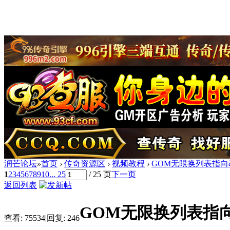
润芒论坛
»
首页
›
传奇资源区
›
视频教程
›
GOM无限换列表指向
1
2
3
4
5
6
7
8
9
10
... 25
/ 25 页
下一页
返回列表
GOM无限换列表指向
查看:
75534
|
回复:
246