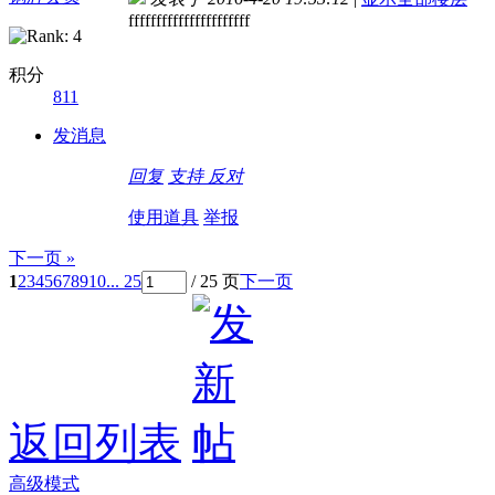
ffffffffffffffffffffff
积分
811
发消息
回复
支持
反对
使用道具
举报
下一页 »
1
2
3
4
5
6
7
8
9
10
... 25
/ 25 页
下一页
返回列表
高级模式