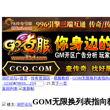
润芒论坛
»
首页
›
传奇资源区
›
视频教程
›
GOM无限换列表指向
1
2
3
4
5
6
7
8
9
10
... 25
/ 25 页
下一页
返回列表
GOM无限换列表指向
楼主:
润芒论坛