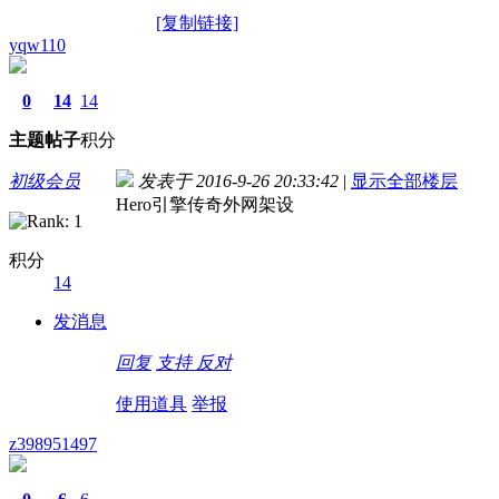
[复制链接]
yqw110
0
14
14
主题
帖子
积分
初级会员
发表于 2016-9-26 20:33:42
|
显示全部楼层
Hero引擎传奇外网架设
积分
14
发消息
回复
支持
反对
使用道具
举报
z398951497