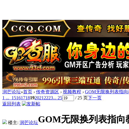
润芒论坛
»
首页
›
传奇资源区
›
视频教程
›
GOM无限换列表指向
1 ...
15
16
17
18
19
20
21
22
23
... 25
/ 25 页
下一页
返回列表
GOM无限换列表指向
楼主:
润芒论坛