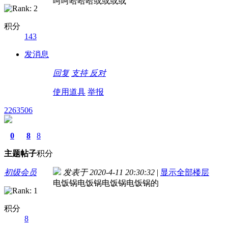
呵呵哈哈哈或或或或
积分
143
发消息
回复
支持
反对
使用道具
举报
2263506
0
8
8
主题
帖子
积分
初级会员
发表于 2020-4-11 20:30:32
|
显示全部楼层
电饭锅电饭锅电饭锅电饭锅的
积分
8