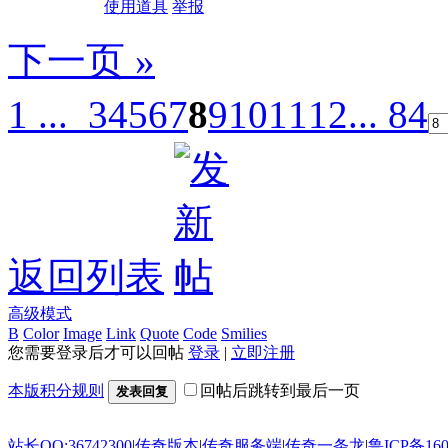
使用道具
举报
下一页 »
1 ...
3
4
5
6
7
8
9
10
11
12
... 84
返回列表
高级模式
B
Color
Image
Link
Quote
Code
Smilies
您需要登录后才可以回帖
登录
|
立即注册
本版积分规则
回帖后跳转到最后一页
发表回复
站长QQ:36742300
|
传奇版本
|
传奇服务端
|
传奇一条龙
|
鲁ICP备160