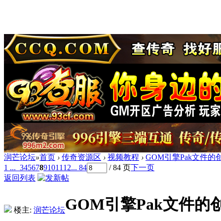
润芒论坛
»
首页
›
传奇资源区
›
视频教程
›
GOM引擎Pak文件的
1 ...
3
4
5
6
7
8
9
10
11
12
... 84
/ 84 页
下一页
返回列表
GOM引擎Pak文件的
楼主:
润芒论坛