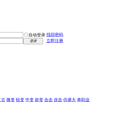
找回密码
自动登录
立即注册
登录
复古
微变
轻变
中变
超变
合击
连击
仿盛大
单职业