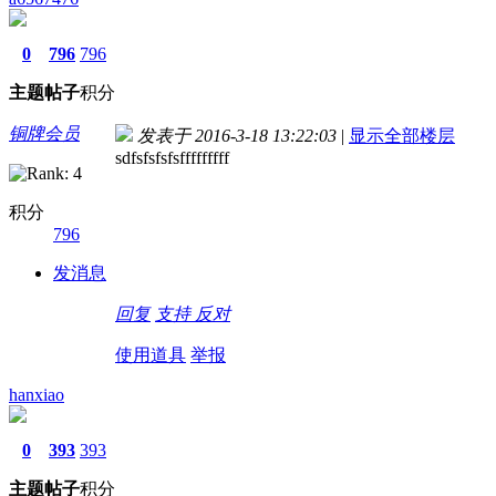
0
796
796
主题
帖子
积分
铜牌会员
发表于 2016-3-18 13:22:03
|
显示全部楼层
sdfsfsfsfsfffffffff
积分
796
发消息
回复
支持
反对
使用道具
举报
hanxiao
0
393
393
主题
帖子
积分