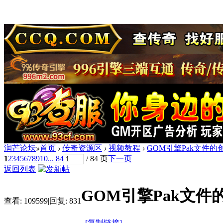
润芒论坛
»
首页
›
传奇资源区
›
视频教程
›
GOM引擎Pak文件的
1
2
3
4
5
6
7
8
9
10
... 84
/ 84 页
下一页
返回列表
GOM引擎Pak文件
查看:
109599
|
回复:
831
[复制链接]