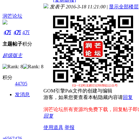
发表于 2016-3-18 11:21:00
|
显示全部楼层
润芒论坛
4万
4万
4万
主题
帖子
积分
超级版主
积分
44705
GOM引擎Pak文件的创建与编辑
发消息
游客，如果您要查看本帖隐藏内容请
回复
润芒论坛所有资源均免费下载，回复帖子即出现下
回复
使用道具
举报
a6567476