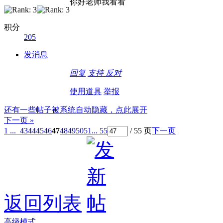
你好老师我看看
积分
205
发消息
回复
支持
反对
使用道具
举报
还有一些帖子被系统自动隐藏，点此展开
下一页 »
1 ...
43
44
45
46
47
48
49
50
51
... 55
/ 55 页
下一页
返回列表
高级模式