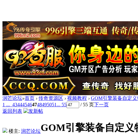
润芒论坛
»
首页
›
传奇资源区
›
视频教程
›
GOM引擎装备自定
1 ...
43
44
45
46
47
48
49
50
51
... 55
/ 55 页
下一页
返回列表
GOM引擎装备自定义
楼主:
润芒论坛