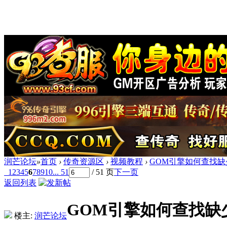
润芒论坛
»
首页
›
传奇资源区
›
视频教程
›
GOM引擎如何查找
1
2
3
4
5
6
7
8
9
10
... 51
/ 51 页
下一页
返回列表
GOM引擎如何查找缺
楼主:
润芒论坛