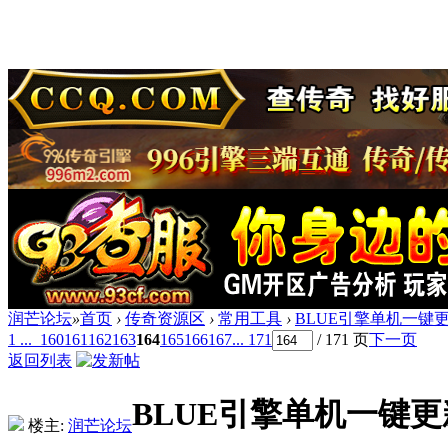
润芒论坛
»
首页
›
传奇资源区
›
常用工具
›
BLUE引擎单机一键
1 ...
160
161
162
163
164
165
166
167
... 171
/ 171 页
下一页
返回列表
BLUE引擎单机一键
楼主:
润芒论坛