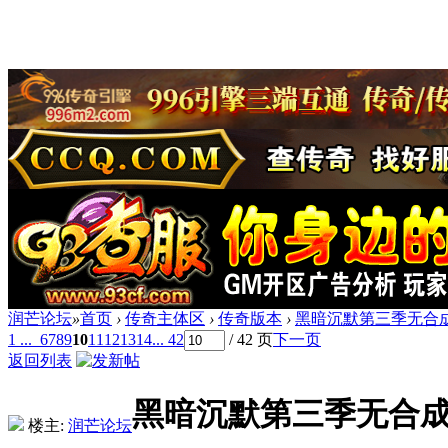
润芒论坛
»
首页
›
传奇主体区
›
传奇版本
›
黑暗沉默第三季无合成版
1 ...
6
7
8
9
10
11
12
13
14
... 42
/ 42 页
下一页
返回列表
黑暗沉默第三季无合成版
楼主:
润芒论坛