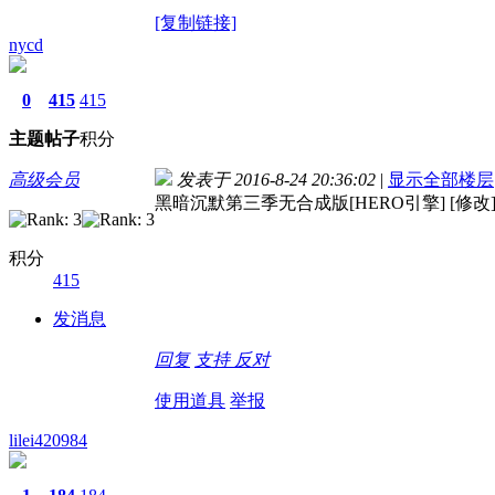
[复制链接]
nycd
0
415
415
主题
帖子
积分
高级会员
发表于 2016-8-24 20:36:02
|
显示全部楼层
黑暗沉默第三季无合成版[HERO引擎] [修改
积分
415
发消息
回复
支持
反对
使用道具
举报
lilei420984