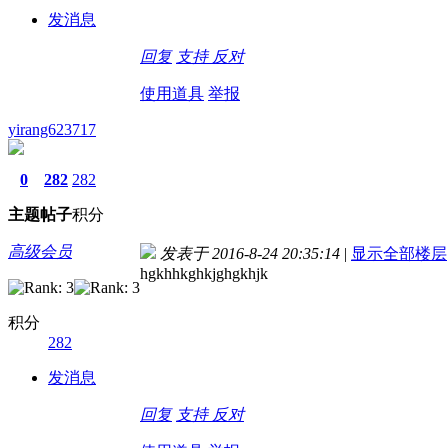
发消息
回复
支持
反对
使用道具
举报
yirang623717
0
282
282
主题
帖子
积分
高级会员
发表于 2016-8-24 20:35:14
|
显示全部楼层
hgkhhkghkjghgkhjk
积分
282
发消息
回复
支持
反对