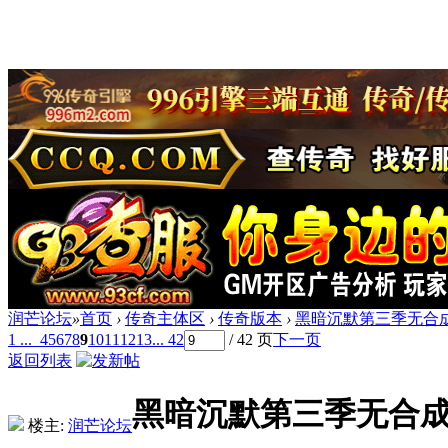
润芒论坛
»
首页
›
传奇主体区
›
传奇版本
›
黑暗沉默第三季无合成版
1 ...
4
5
6
7
8
9
10
11
12
13
... 42
/ 42 页
下一页
返回列表
黑暗沉默第三季无合成版
楼主:
润芒论坛