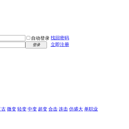
找回密码
自动登录
立即注册
登录
复古
微变
轻变
中变
超变
合击
连击
仿盛大
单职业