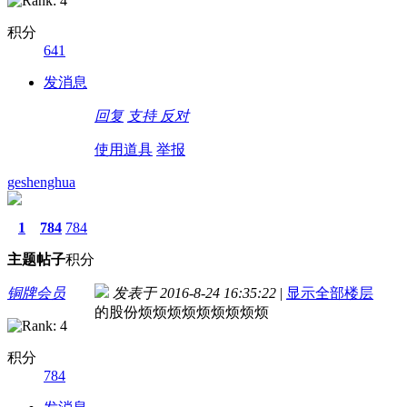
积分
641
发消息
回复
支持
反对
使用道具
举报
geshenghua
1
784
784
主题
帖子
积分
铜牌会员
发表于 2016-8-24 16:35:22
|
显示全部楼层
的股份烦烦烦烦烦烦烦烦烦
积分
784