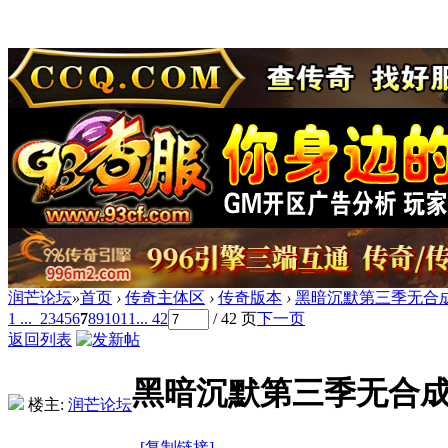
润芒论坛
»
首页
›
传奇主体区
›
传奇版本
›
黑暗沉默第三季无合成版
1 ...
2
3
4
5
6
7
8
9
10
11
... 42
/ 42 页
下一页
返回列表
黑暗沉默第三季无合成版
楼主:
润芒论坛
[复制链接]