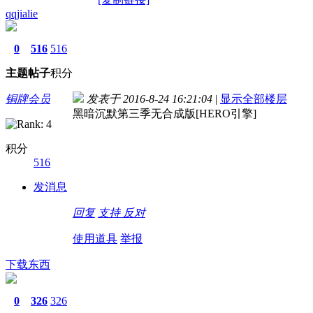
qqjialie
0
516
516
主题
帖子
积分
铜牌会员
发表于 2016-8-24 16:21:04
|
显示全部楼层
黑暗沉默第三季无合成版[HERO引擎]
积分
516
发消息
回复
支持
反对
使用道具
举报
下载东西
0
326
326