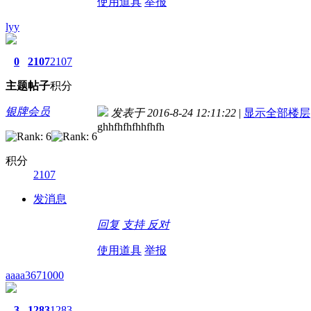
使用道具
举报
lyy
0
2107
2107
主题
帖子
积分
银牌会员
发表于 2016-8-24 12:11:22
|
显示全部楼层
ghhfhfhfhhfhfh
积分
2107
发消息
回复
支持
反对
使用道具
举报
aaaa3671000
3
1283
1283