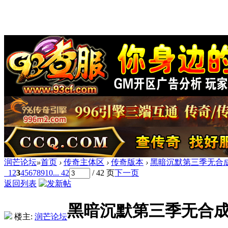
润芒论坛
»
首页
›
传奇主体区
›
传奇版本
›
黑暗沉默第三季无合成版
1
2
3
4
5
6
7
8
9
10
... 42
/ 42 页
下一页
返回列表
黑暗沉默第三季无合成版
楼主:
润芒论坛