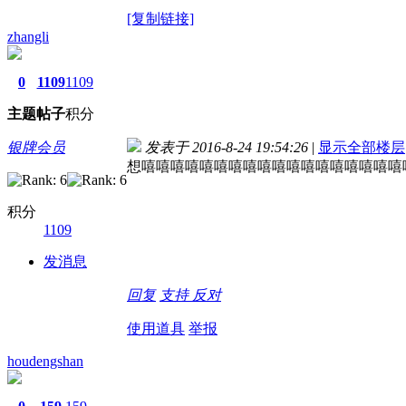
[复制链接]
zhangli
0
1109
1109
主题
帖子
积分
银牌会员
发表于 2016-8-24 19:54:26
|
显示全部楼层
想嘻嘻嘻嘻嘻嘻嘻嘻嘻嘻嘻嘻嘻嘻嘻嘻嘻嘻
积分
1109
发消息
回复
支持
反对
使用道具
举报
houdengshan