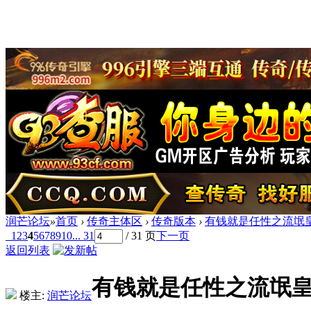
润芒论坛
»
首页
›
传奇主体区
›
传奇版本
›
有钱就是任性之流氓皇
1
2
3
4
5
6
7
8
9
10
... 31
/ 31 页
下一页
返回列表
有钱就是任性之流氓皇帝
楼主:
润芒论坛