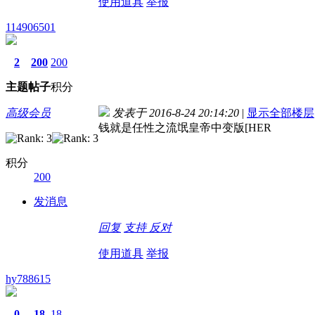
使用道具
举报
114906501
2
200
200
主题
帖子
积分
高级会员
发表于 2016-8-24 20:14:20
|
显示全部楼层
钱就是任性之流氓皇帝中变版[HER
积分
200
发消息
回复
支持
反对
使用道具
举报
hy788615
0
18
18