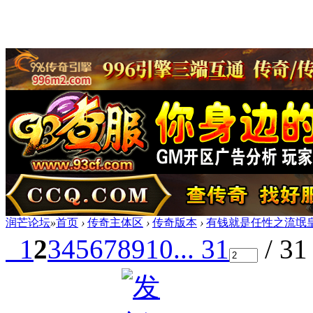
润芒论坛
»
首页
›
传奇主体区
›
传奇版本
›
有钱就是任性之流氓皇
1
2
3
4
5
6
7
8
9
10
... 31
/ 3