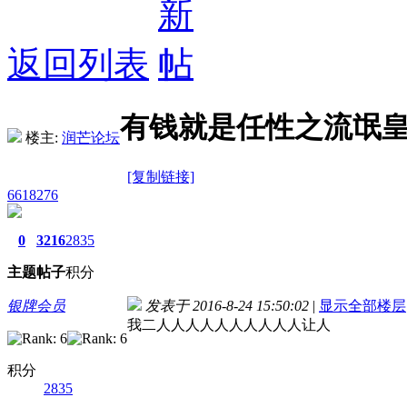
返回列表
有钱就是任性之流氓皇帝
楼主:
润芒论坛
[复制链接]
6618276
0
3216
2835
主题
帖子
积分
银牌会员
发表于 2016-8-24 15:50:02
|
显示全部楼层
我二人人人人人人人人人人让人
积分
2835