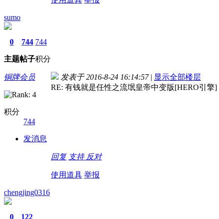
sumo
0
744
744
主题
帖子
积分
铜牌会员
发表于 2016-8-24 16:14:57
|
显示全部楼层
RE: 有钱就是任性之流氓皇帝中变版[HERO引擎] 
积分
744
发消息
回复
支持
反对
使用道具
举报
chengjing0316
0
122