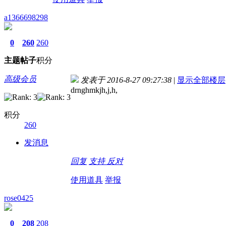
a1366698298
0
260
260
主题
帖子
积分
高级会员
发表于 2016-8-27 09:27:38
|
显示全部楼层
drnghmkjh,j,h,
积分
260
发消息
回复
支持
反对
使用道具
举报
rose0425
0
208
208