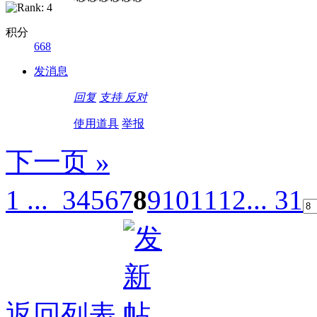
积分
668
发消息
回复
支持
反对
使用道具
举报
下一页 »
1 ...
3
4
5
6
7
8
9
10
11
12
... 31
返回列表