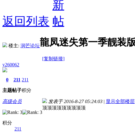
返回列表
龍凤迷失第一季靓装版[
楼主:
润芒论坛
[复制链接]
y260062
0
211
211
主题
帖子
积分
高级会员
发表于 2016-8-27 05:24:03
|
显示全部楼层
顶顶顶顶顶顶顶顶顶
积分
211