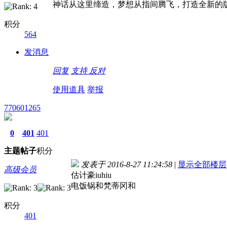
神话从这里缔造，梦想从指间腾飞，打造全新的
积分
564
发消息
回复
支持
反对
使用道具
举报
770601265
0
401
401
主题
帖子
积分
发表于 2016-8-27 11:24:58
|
显示全部楼层
高级会员
估计豪iuhiu
电饭锅和梵蒂冈和
积分
401