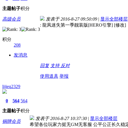
主题
帖子
积分
高级会员
发表于 2016-8-27 09:50:09
|
显示全部楼层
: 龍凤迷失第一季靓装版[HERO引擎] [修改]
积分
208
发消息
回复
支持
反对
使用道具
举报
lijieq2329
0
564
564
主题
帖子
积分
发表于 2016-8-27 10:37:30
|
显示全部楼层
铜牌会员
希望各位玩家力挺无GM无客服 公平公正长久稳定服