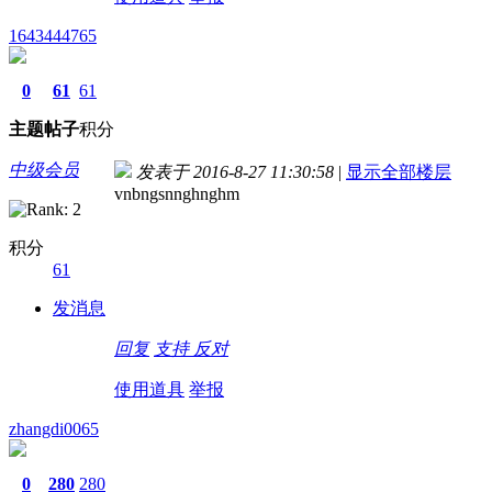
1643444765
0
61
61
主题
帖子
积分
中级会员
发表于 2016-8-27 11:30:58
|
显示全部楼层
vnbngsnnghnghm
积分
61
发消息
回复
支持
反对
使用道具
举报
zhangdi0065
0
280
280