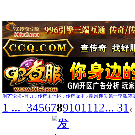
润芒论坛
»
首页
›
传奇主体区
›
传奇版本
›
龍凤迷失第一季靓装版[
1 ...
3
4
5
6
7
8
9
10
11
12
... 31