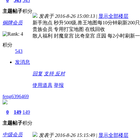
0
543
543
主题
帖子
积分
发表于 2016-8-26 15:00:13
|
显示全部楼层
铜牌会员
新手泡点 秒升500级,兽王地图每10分钟刷新20
贵族会员 专用打宝地图 在线回收
散人福利 封魔皇宫 比奇皇宫 庄园 每2小时刷新一
积分
543
发消息
回复
支持
反对
使用道具
举报
feng6396469
0
149
149
主题
帖子
积分
中级会员
发表于 2016-8-26 15:15:49
|
显示全部楼层