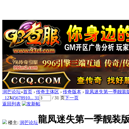
润芒论坛
»
首页
›
传奇主体区
›
传奇版本
›
龍凤迷失第一季靓装版[
1
2
3
4
5
6
7
8
9
10
... 31
/ 31 页
下一页
返回列表
龍凤迷失第一季靓装版[
楼主:
润芒论坛