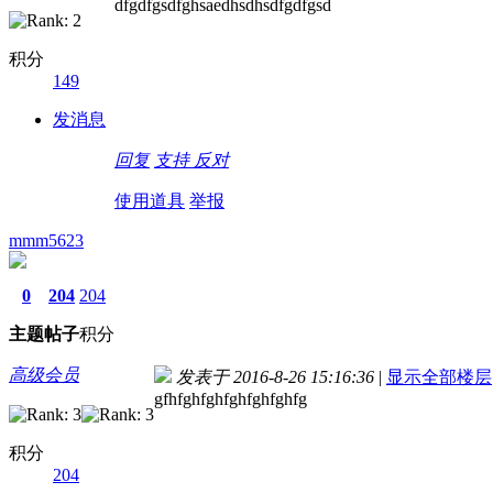
dfgdfgsdfghsaedhsdhsdfgdfgsd
积分
149
发消息
回复
支持
反对
使用道具
举报
mmm5623
0
204
204
主题
帖子
积分
高级会员
发表于 2016-8-26 15:16:36
|
显示全部楼层
gfhfghfghfghfghfghfg
积分
204