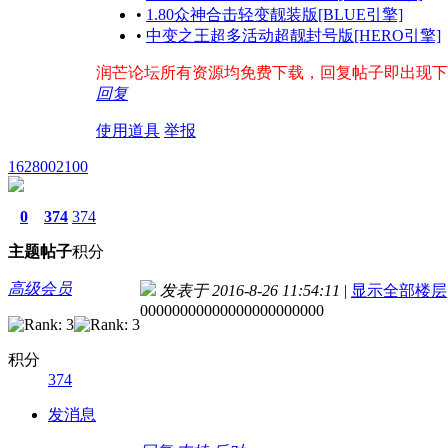
•
1.80众神合击轻变靓装版[BLUE引擎]
•
中变之王超多活动超靓封号版[HERO引擎]
润芒论坛所有资源均免费下载，回复帖子即出现下载地址
回复
使用道具
举报
1628002100
0
374
374
主题
帖子
积分
高级会员
发表于 2016-8-26 11:54:11
|
显示全部楼层
00000000000000000000000
积分
374
发消息