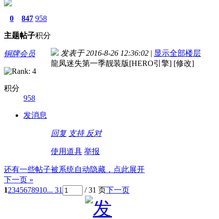
0
847
958
主题
帖子
积分
发表于 2016-8-26 12:36:02
|
显示全部楼层
铜牌会员
龍凤迷失第一季靓装版[HERO引擎] [修改]
积分
958
发消息
回复
支持
反对
使用道具
举报
还有一些帖子被系统自动隐藏，点此展开
下一页 »
1
2
3
4
5
6
7
8
9
10
... 31
/ 31 页
下一页