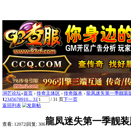
润芒论坛
»
首页
›
传奇主体区
›
传奇版本
›
龍凤迷失第一季靓装版[
1
2
3
4
5
6
7
8
9
10
... 31
/ 31 页
下一页
返回列表
龍凤迷失第一季靓装版
查看:
12072
|
回复:
306