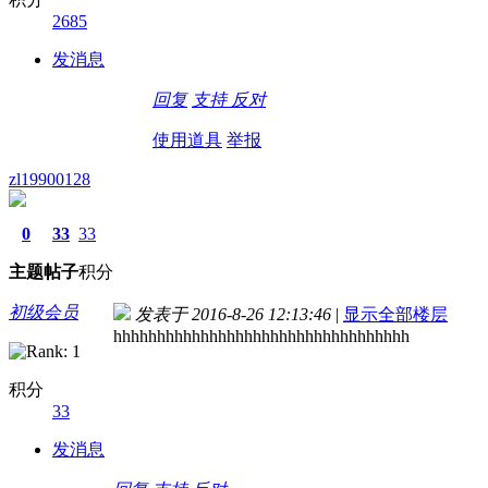
2685
发消息
回复
支持
反对
使用道具
举报
zl19900128
0
33
33
主题
帖子
积分
初级会员
发表于 2016-8-26 12:13:46
|
显示全部楼层
hhhhhhhhhhhhhhhhhhhhhhhhhhhhhhhhhh
积分
33
发消息