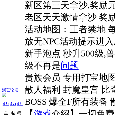
新区第三天拿沙,奖励元
老区天天激情拿沙 奖励
活动地图：王者禁地 每天4：
放无NPC活动提示进入刷
新手泡点 秒升500级,
级不再是
问题
贵族会员 专用打宝地图
散人福利 封魔皇宫 比
润芒论坛
BOSS 爆全F所有装备
4万
4万
4万
【
游戏
介绍】一切免费
主
帖
积