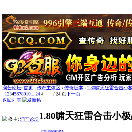
润芒论坛
»
首页
›
传奇主体区
›
传奇版本
›
1.80啸天狂雷合击小极
1
2
3
4
5
6
7
8
9
10
... 24
/ 24 页
下一页
返回列表
1.80啸天狂雷合击小极
楼主:
润芒论坛
[复制链接]