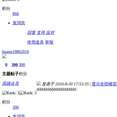
积分
868
发消息
回复
支持
反对
使用道具
举报
huang19862016
0
300
300
主题
帖子
积分
高级会员
发表于 2016-8-30 17:53:35
|
显示全部楼层
ddddddddddddddddddd
积分
300
发消息