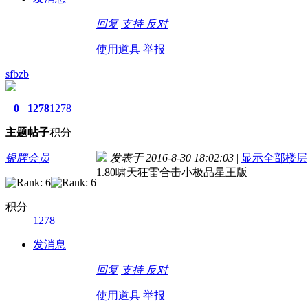
回复
支持
反对
使用道具
举报
sfbzb
0
1278
1278
主题
帖子
积分
银牌会员
发表于 2016-8-30 18:02:03
|
显示全部楼层
1.80啸天狂雷合击小极品星王版
积分
1278
发消息
回复
支持
反对
使用道具
举报