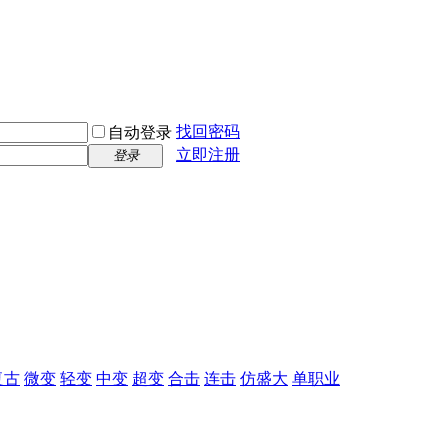
找回密码
自动登录
立即注册
登录
复古
微变
轻变
中变
超变
合击
连击
仿盛大
单职业