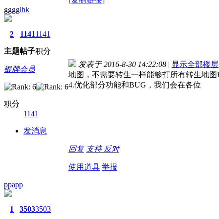
gggglhk
2
1141
1141
主题
帖子
积分
发表于 2016-8-30 14:22:08
|
显示全部楼层
银牌会员
地图，不需要转生一样能够打所有转生地图Bo
4.优化部分功能和BUG，我们会在各位
积分
1141
发消息
回复
支持
反对
使用道具
举报
ppapp
1
3503
3503