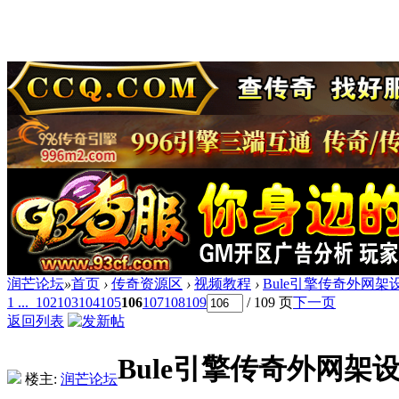
润芒论坛
»
首页
›
传奇资源区
›
视频教程
›
Bule引擎传奇外网
1 ...
102
103
104
105
106
107
108
109
/ 109 页
下一页
返回列表
Bule引擎传奇外网架
楼主:
润芒论坛