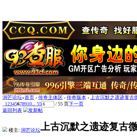
润芒论坛
»
首页
›
传奇主体区
›
传奇版本
›
上古沉默之遗迹复古微
1
2
3
4
5
6
7
8
9
10
... 55
/ 55 页
下一页
返回列表
上古沉默之遗迹复古微
楼主:
润芒论坛