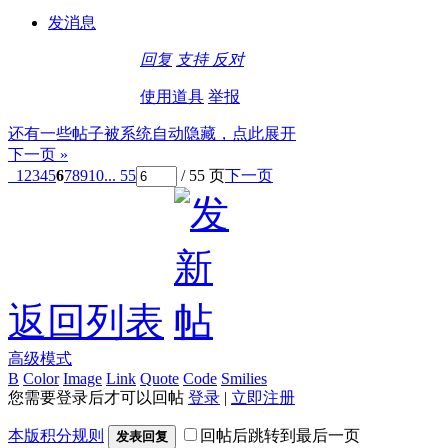
发消息
回复
支持
反对
使用道具
举报
还有一些帖子被系统自动隐藏，点此展开
下一页 »
1
2
3
4
5
6
7
8
9
10
... 55
/ 55 页
下一页
返回列表
高级模式
B
Color
Image
Link
Quote
Code
Smilies
您需要登录后才可以回帖
登录
|
立即注册
本版积分规则
回帖后跳转到最后一页
发表回复