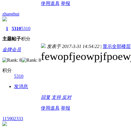
使用道具
举报
zhanghui
1
5310
5310
主题
帖子
积分
发表于 2017-3-31 14:54:22
|
显示全部楼层
金牌会员
fewopfjeowpjfpoew
积分
5310
发消息
回复
支持
反对
使用道具
举报
115902333