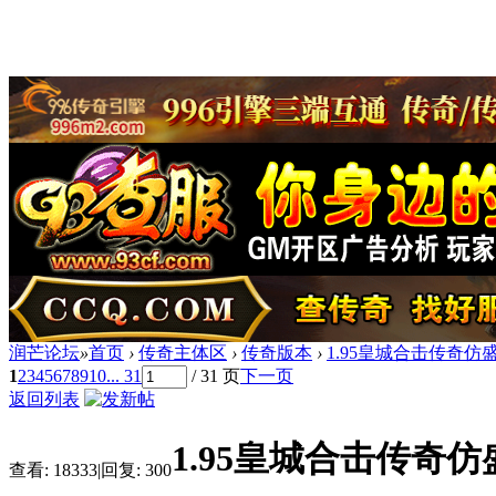
润芒论坛
»
首页
›
传奇主体区
›
传奇版本
›
1.95皇城合击传奇仿盛
1
2
3
4
5
6
7
8
9
10
... 31
/ 31 页
下一页
返回列表
1.95皇城合击传奇仿
查看:
18333
|
回复:
300