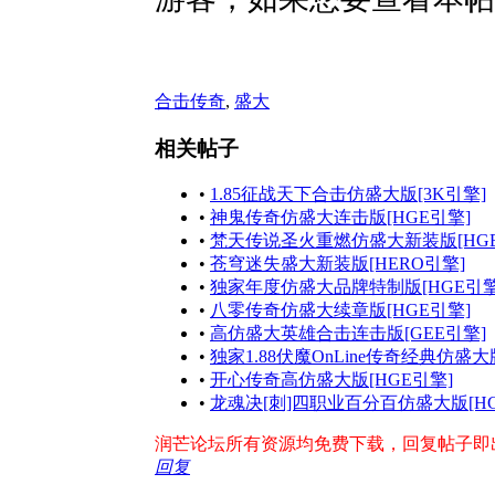
合击传奇
,
盛大
相关帖子
•
1.85征战天下合击仿盛大版[3K引擎]
•
神鬼传奇仿盛大连击版[HGE引擎]
•
梵天传说圣火重燃仿盛大新装版[HGE
•
苍穹迷失盛大新装版[HERO引擎]
•
独家年度仿盛大品牌特制版[HGE引擎
•
八零传奇仿盛大续章版[HGE引擎]
•
高仿盛大英雄合击连击版[GEE引擎]
•
独家1.88伏魔OnLine传奇经典仿盛大
•
开心传奇高仿盛大版[HGE引擎]
•
龙魂决[刺]四职业百分百仿盛大版[HG
润芒论坛所有资源均免费下载，回复帖子即出现下
回复