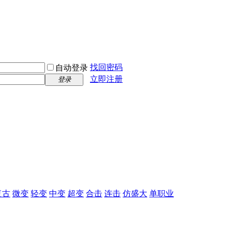
找回密码
自动登录
立即注册
登录
复古
微变
轻变
中变
超变
合击
连击
仿盛大
单职业