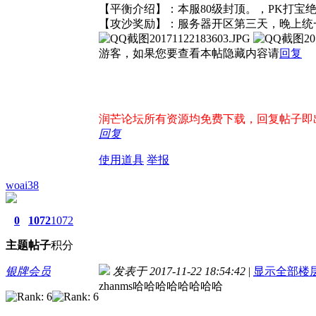
【平衡介绍】：本服80级封顶。，PK打宝绝
【攻沙奖励】：服务器开区第三天，晚上统一8
游客，如果您要查看本帖隐藏内容请
回复
润芒论坛所有资源均免费下载，回复帖子即出现下
回复
使用道具
举报
woai38
0
1072
1072
主题
帖子
积分
银牌会员
发表于 2017-11-22 18:54:42
|
显示全部楼
zhanms哈哈哈哈哈哈哈哈