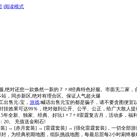
层
|
阅读模式
服,绝对还您一款焕然一新的７〃8经典特色好服。市面无二家，
步多站，同步新区,绝对有理合区。保证人气超火爆
工出售元-宝，
游戏
:喊话出售元宝的都是骗子，请不要贪图便宜
封挂效果可达99％，绝对做到公开、公平、公正，给广大散人提
，2015年全新、独家、经典、好玩1〃7〃8雷霆复古月，活动多，
20。 充值送金刚石!
 → [赤月套装] → [雷霆套装] → [强化雷霆套装]，一切全部
封，为经典初期地图，组队挑战地图，每最后层每2小时刷终极BO