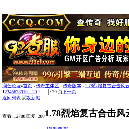
润芒论坛
»
首页
›
传奇主体区
›
传奇版本
›
1.78烈焰复古合击风云
1
2
3
4
5
6
7
8
9
10
... 29
/ 29 页
下一页
返回列表
1.78烈焰复古合击风
查看:
12788
|
回复:
280
[复制链接]