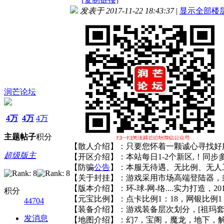
发表于 2017-11-22 18:43:37
|
显示全部楼
润芒论坛
4万
4万
4万
主题
帖子
积分
【散人介绍】：只要您怀着一颗诚心寻找好
超级版主
【开区介绍】：本站每日1-2个新区,！同
【防骗
公告
】：本服无待遇、无比例、无人
【关于封挂】：游戏采用市场高端登陆器，
【版本介绍】：环-球-网-络....实力打造
积分
【元宝比例】：点卡比例1：18，网银比例1：
44704
【装备介绍】：游戏装备层次划分，[祖玛套装]
发消息
【地图介绍】：幻7，宝阁，魔龙，地下，解