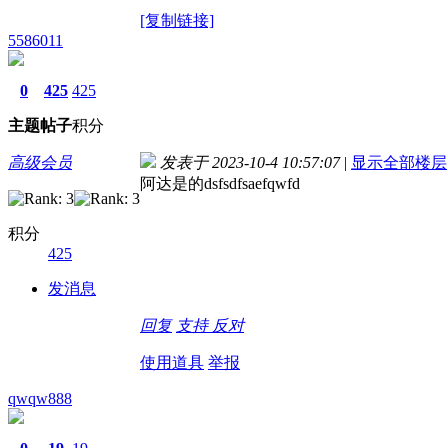
[复制链接]
5586011
0
425
425
主题
帖子
积分
高级会员
发表于 2023-10-4 10:57:07
|
显示全部楼层
阿达是的dsfsdfsaefqwfd
积分
425
发消息
回复
支持
反对
使用道具
举报
qwqw888