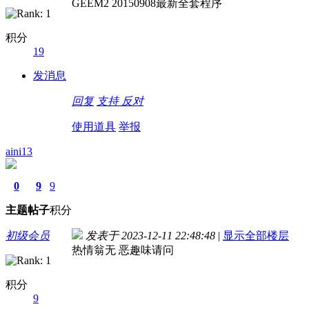
GEEM2 20150908最新全套程序
积分
19
发消息
回复
支持
反对
使用道具
举报
aini13
0
9
9
主题
帖子
积分
初级会员
发表于 2023-12-11 22:48:48
|
显示全部楼层
热情翁无 恶趣味请问
积分
9