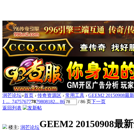
润芒论坛
»
首页
›
传奇资源区
›
常用工具
›
GEEM2 20150908
1 ...
74
75
76
77
78
79
80
81
82
... 86
/ 86 页
下一页
返回列表
GEEM2 20150908
楼主:
润芒论坛