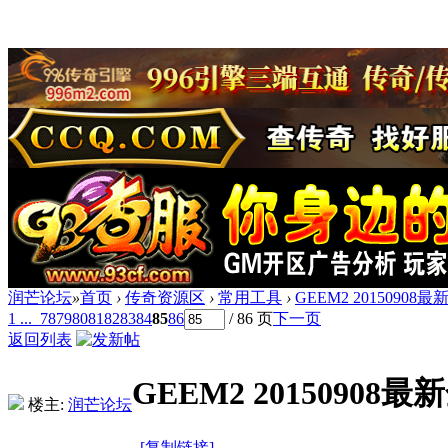
润芒论坛
»
首页
›
传奇资源区
›
常用工具
›
GEEM2 20150908
1 ...
78
79
80
81
82
83
84
85
86
/ 86 页
下一页
返回列表
GEEM2 20150908
楼主:
润芒论坛
[复制链接]