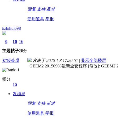
回复
支持
反对
使用道具
举报
lizhihui098
0
16
16
主题
帖子
积分
初级会员
发表于 2026-1-8 17:20:51
|
显示全部楼层
: GEEM2 20150908最新全套程序 [修改]: GEEM2
积分
16
发消息
回复
支持
反对
使用道具
举报