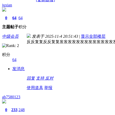
juxian
0
64
64
主题
帖子
积分
中级会员
发表于 2025-11-4 20:51:43
|
显示全部楼层
反反复复反反复复发发发发发发发发发发发发发
积分
64
发消息
回复
支持
反对
使用道具
举报
ab7580123
0
233
248