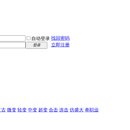
找回密码
自动登录
立即注册
登录
复古
微变
轻变
中变
超变
合击
连击
仿盛大
单职业