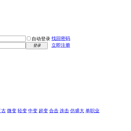
找回密码
自动登录
立即注册
登录
复古
微变
轻变
中变
超变
合击
连击
仿盛大
单职业