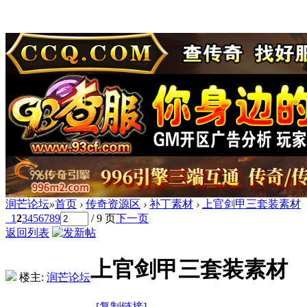
润芒论坛
»
首页
›
传奇资源区
›
补丁素材
›
上官剑甲三套装素材
1
2
3
4
5
6
7
8
9
/ 9 页
下一页
返回列表
上官剑甲三套装素材
楼主:
润芒论坛
[复制链接]