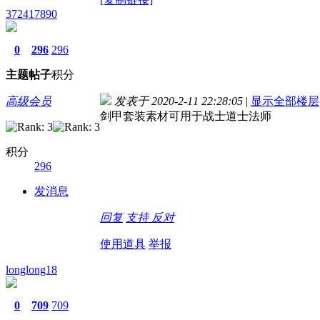
372417890
0
296
296
主题
帖子
积分
高级会员
发表于 2020-2-11 22:28:05
|
显示全部楼层
剑甲套装素材可用于战士道士法师
积分
296
发消息
回复
支持
反对
使用道具
举报
longlong18
0
709
709