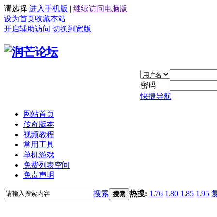
请选择
进入手机版
|
继续访问电脑版
设为首页
收藏本站
开启辅助访问
切换到宽版
密码
快捷导航
网站首页
传奇版本
视频教程
常用工具
单机游戏
免费列表空间
免责声明
搜索
热搜:
1.76
1.80
1.85
1.95
搜索