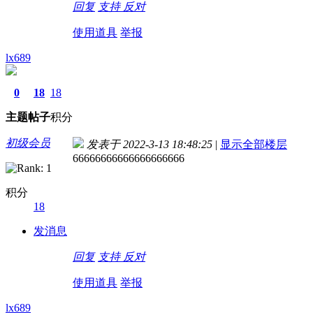
回复
支持
反对
使用道具
举报
lx689
0
18
18
主题
帖子
积分
初级会员
发表于 2022-3-13 18:48:25
|
显示全部楼层
66666666666666666666
积分
18
发消息
回复
支持
反对
使用道具
举报
lx689