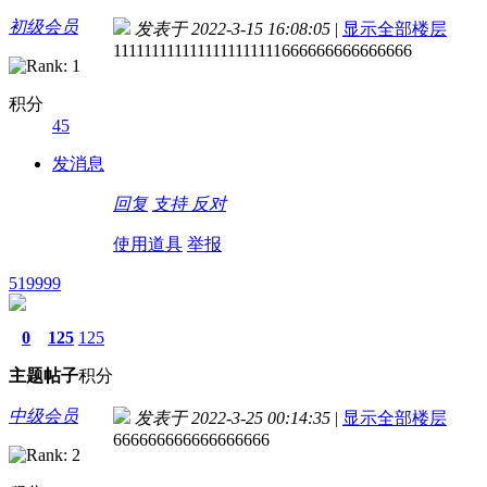
初级会员
发表于 2022-3-15 16:08:05
|
显示全部楼层
1111111111111111111111666666666666666
积分
45
发消息
回复
支持
反对
使用道具
举报
519999
0
125
125
主题
帖子
积分
中级会员
发表于 2022-3-25 00:14:35
|
显示全部楼层
666666666666666666