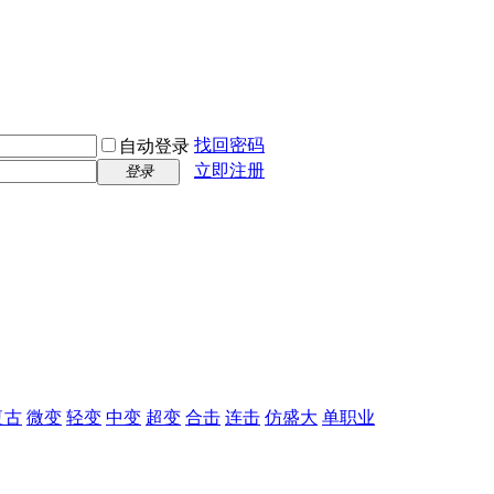
找回密码
自动登录
立即注册
登录
复古
微变
轻变
中变
超变
合击
连击
仿盛大
单职业