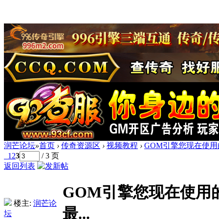
润芒论坛
»
首页
›
传奇资源区
›
视频教程
›
GOM引擎您现在使用的
1
2
3
/ 3 页
返回列表
GOM引擎您现在使用
楼主:
润芒论
最...
坛