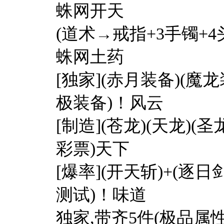
蛛网开天
(道术→戒指+3手镯+4
蛛网土药
[独家](赤月装备)(魔
极装备)！风云
[制造](苍龙)(天龙)(
彩票)天下
[爆率](开天斩)+(逐
测试)！味道
独家,带齐5件(极品属