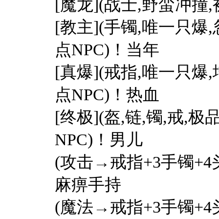
[魔龙](战士,野蛮冲撞
[教主](手镯,唯一只爆
点NPC)！当年
[真爆](戒指,唯一只爆
点NPC)！热血
[终极](盔,链,镯,戒,
NPC)！男儿
(攻击→戒指+3手镯+4
麻痹手持
(魔法→戒指+3手镯+4