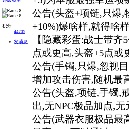
超级版主
公告(头盔+项链,只爆,
+10%)爆啥样,就得
积分
44705
【隐藏彩蛋:战士带齐5
发消息
点或更高,头盔+5点或
公告(手镯,只爆,忽视目
增加攻击伤害,随机最高
公告(头盔,项链,手镯,
出,无NPC极品加点,
公告(武器衣服极品最高+