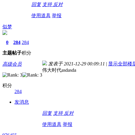
回复
支持
反对
使用道具
举报
似梦
0
284
284
主题
帖子
积分
发表于 2021-12-29 00:09:11
|
显示全部楼
高级会员
伟大时代asdasda
积分
284
发消息
回复
支持
反对
使用道具
举报