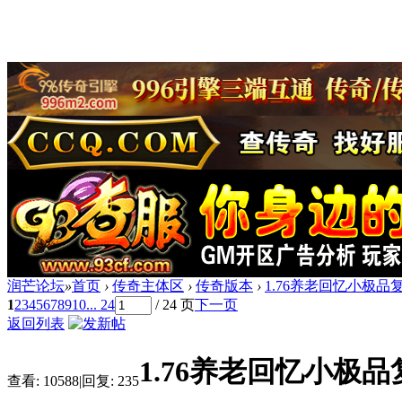
润芒论坛
»
首页
›
传奇主体区
›
传奇版本
›
1.76养老回忆小极品
1
2
3
4
5
6
7
8
9
10
... 24
/ 24 页
下一页
返回列表
1.76养老回忆小极品
查看:
10588
|
回复:
235