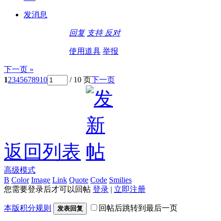
发消息
回复
支持
反对
使用道具
举报
下一页 »
1
2
3
4
5
6
7
8
9
10
/ 10 页
下一页
返回列表
高级模式
B
Color
Image
Link
Quote
Code
Smilies
您需要登录后才可以回帖
登录
|
立即注册
本版积分规则
回帖后跳转到最后一页
发表回复