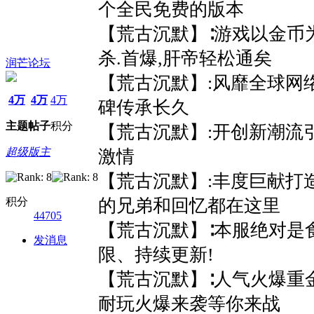
个全民免费的版本
【荒古沉默】∶游戏以金币
杀.首爆,肝帝轻松通矣
润芒论坛
【荒古沉默】:风靡全球网
4万
4万
4万
碑传承长久
主题
帖子
积分
【荒古沉默】:开创新潮流
超级版主
激情
【荒古沉默】:丰度巨献打
积分
的兄弟和回忆都在这里
44705
【荒古沉默】∶本服绝对是
发消息
限、持续更新!
【荒古沉默】∶人气火爆重
耐玩火爆来袭等你来战