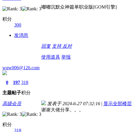
嘟嘟沉默众神篇单职业版[GOM引擎]
积分
300
发消息
回复
支持
反对
使用道具
举报
wqw006@126.com
0
197
318
主题
帖子
积分
高级会员
发表于 2024-6-27 07:32:16
|
显示全部楼层
谢谢大佬分享。。。
积分
318