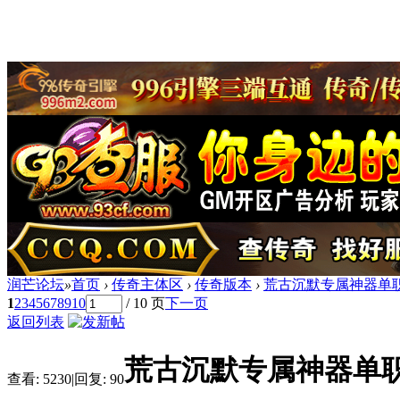
润芒论坛
»
首页
›
传奇主体区
›
传奇版本
›
荒古沉默专属神器单职
1
2
3
4
5
6
7
8
9
10
/ 10 页
下一页
返回列表
荒古沉默专属神器单职
查看:
5230
|
回复:
90