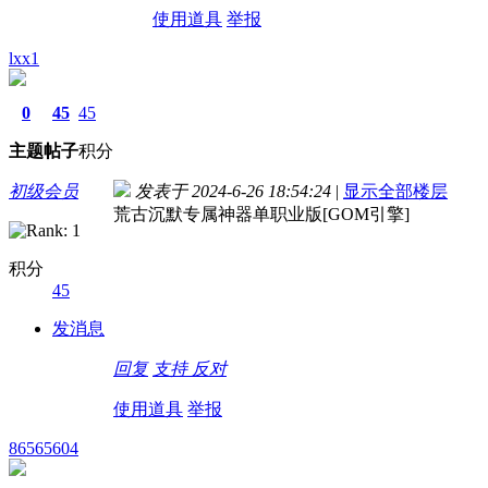
使用道具
举报
lxx1
0
45
45
主题
帖子
积分
初级会员
发表于 2024-6-26 18:54:24
|
显示全部楼层
荒古沉默专属神器单职业版[GOM引擎]
积分
45
发消息
回复
支持
反对
使用道具
举报
86565604