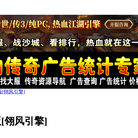
[翎风引擎]
[翎风引擎]