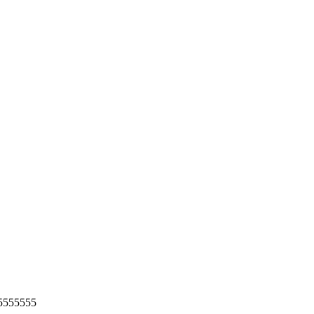
5555555