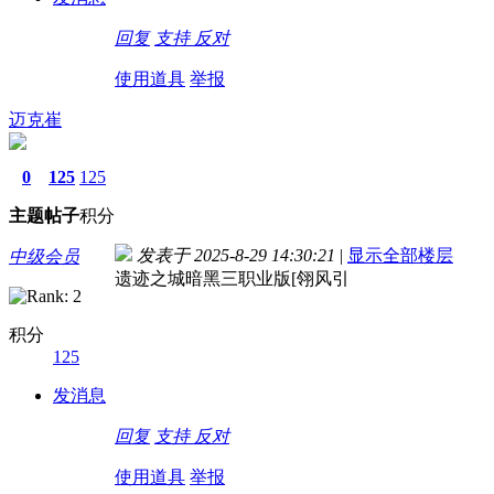
回复
支持
反对
使用道具
举报
迈克崔
0
125
125
主题
帖子
积分
发表于 2025-8-29 14:30:21
|
显示全部楼层
中级会员
遗迹之城暗黑三职业版[翎风引
积分
125
发消息
回复
支持
反对
使用道具
举报