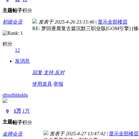
主题
帖子
积分
初级会员
发表于 2025-4-26 23:15:46
|
显示全部楼层
RE: 梦回逐鹿复古篇沉默三职业版[GOM引擎] [修
积分
12
发消息
回复
支持
反对
使用道具
举报
dfnnfhhhddg
0
1万
1万
主题
帖子
积分
发表于 2025-4-27 13:47:42
|
显示全部楼层
金牌会员