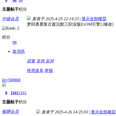
0
98
98
主题
帖子
积分
中级会员
发表于 2025-4-25 22:14:23
|
显示全部楼层
梦回逐鹿复古篇沉默三职业版[GOM引擎] [修改]
积分
98
发消息
回复
支持
反对
使用道具
举报
dzy568868
0
1161
1161
主题
帖子
积分
银牌会员
发表于 2025-4-26 14:25:03
|
显示全部楼层