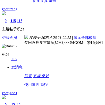
使用道具
举报
gaofuzeng
0
115
115
主题
帖子
积分
中级会员
发表于 2025-4-26 21:29:55
|
显示全部楼层
梦回逐鹿复古篇沉默三职业版[GOM引擎] [修改]
积分
115
发消息
回复
支持
反对
使用道具
举报
korey0sh1
0
12
12