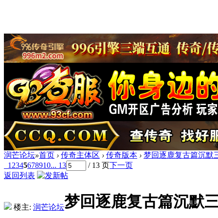
润芒论坛
»
首页
›
传奇主体区
›
传奇版本
›
梦回逐鹿复古篇沉默三
1
2
3
4
5
6
7
8
9
10
... 13
/ 13 页
下一页
返回列表
梦回逐鹿复古篇沉默三
楼主:
润芒论坛