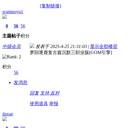
[复制链接]
wsmiaoyu1
0
56
56
主题
帖子
积分
中级会员
发表于 2025-4-25 21:31:03
|
显示全部楼层
梦回逐鹿复古篇沉默三职业版[GOM引擎]
积分
56
发消息
回复
支持
反对
使用道具
举报
daxue