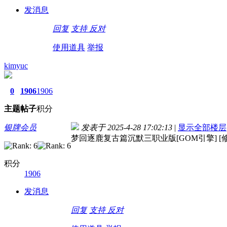
发消息
回复
支持
反对
使用道具
举报
kimyuc
0
1906
1906
主题
帖子
积分
银牌会员
发表于 2025-4-28 17:02:13
|
显示全部楼层
梦回逐鹿复古篇沉默三职业版[GOM引擎] [修
积分
1906
发消息
回复
支持
反对