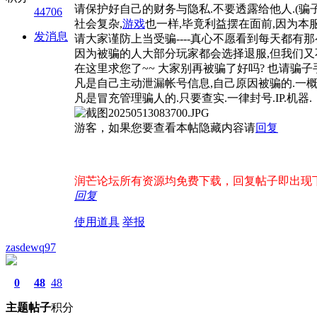
请保护好自己的财务与隐私.不要透露给他人.(骗
44706
社会复杂,
游戏
也一样,毕竟利益摆在面前,因为本
发消息
请大家谨防上当受骗----真心不愿看到每天都有
因为被骗的人大部分玩家都会选择退服,但我们又
在这里求您了~~ 大家别再被骗了好吗? 也请骗
凡是自己主动泄漏帐号信息,自己原因被骗的.一
凡是冒充管理骗人的.只要查实.一律封号.IP.机器.
游客，如果您要查看本帖隐藏内容请
回复
润芒论坛所有资源均免费下载，回复帖子即出现下载地
回复
使用道具
举报
zasdewq97
0
48
48
主题
帖子
积分