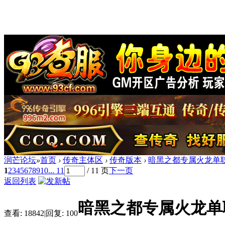
润芒论坛
»
首页
›
传奇主体区
›
传奇版本
›
暗黑之都专属火龙单职
1
2
3
4
5
6
7
8
9
10
... 11
/ 11 页
下一页
返回列表
暗黑之都专属火龙单职
查看:
18842
|
回复:
100