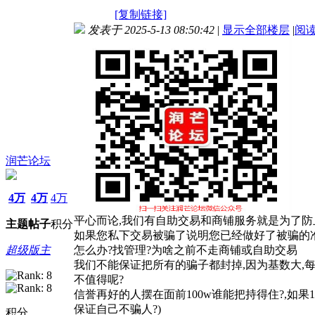
[复制链接]
发表于 2025-5-13 08:50:42
|
显示全部楼层
|
阅
润芒论坛
4万
4万
4万
平心而论,我们有自助交易和商铺服务就是为了防
主题
帖子
积分
如果您私下交易被骗了说明您已经做好了被骗的准
超级版主
怎么办?找管理?为啥之前不走商铺或自助交易
我们不能保证把所有的骗子都封掉,因为基数大,每个人
不值得呢?
信誉再好的人摆在面前100w谁能把持得住?,如果1
保证自己不骗人?)
积分