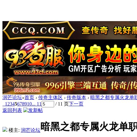
润芒论坛
»
首页
›
传奇主体区
›
传奇版本
›
暗黑之都专属火龙单职
1
2
3
4
5
6
7
8
9
10
... 11
/ 11 页
下一页
返回列表
暗黑之都专属火龙单职
楼主:
润芒论坛