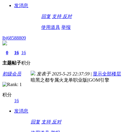
发消息
回复
支持
反对
使用道具
举报
lbj68588809
0
16
16
主题
帖子
积分
初级会员
发表于 2025-5-25 22:37:59
|
显示全部楼层
暗黑之都专属火龙单职业版[GOM引擎
积分
16
发消息
回复
支持
反对