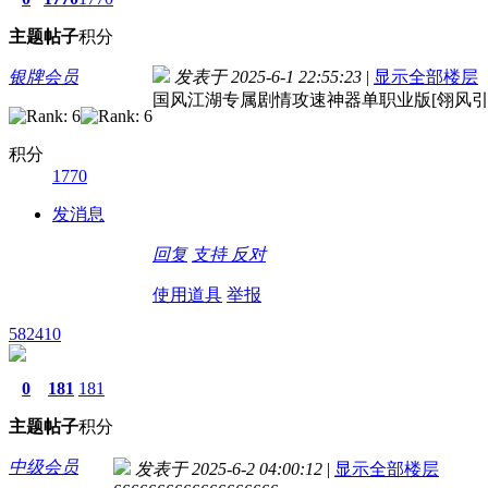
主题
帖子
积分
银牌会员
发表于 2025-6-1 22:55:23
|
显示全部楼层
国风江湖专属剧情攻速神器单职业版[翎风引擎]
积分
1770
发消息
回复
支持
反对
使用道具
举报
582410
0
181
181
主题
帖子
积分
中级会员
发表于 2025-6-2 04:00:12
|
显示全部楼层