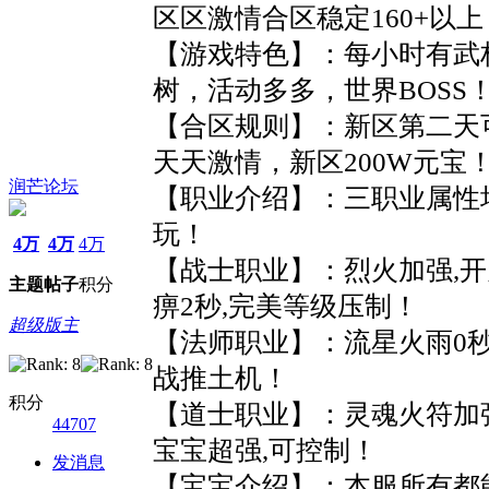
区区激情合区稳定160+以上
【游戏特色】：每小时有武
树，活动多多，世界BOSS
【合区规则】：新区第二天
天天激情，新区200W元宝
润芒论坛
【职业介绍】：三职业属性
玩！
4万
4万
4万
【战士职业】：烈火加强,开
主题
帖子
积分
痹2秒,完美等级压制！
超级版主
【法师职业】：流星火雨0秒释
战推土机！
积分
【道士职业】：灵魂火符加强
44707
宝宝超强,可控制！
发消息
【宝宝介绍】：本服所有都能