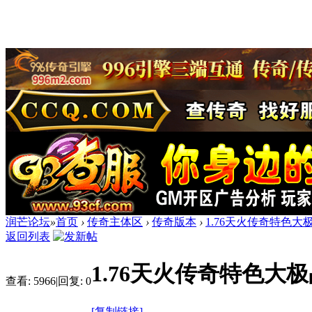
润芒论坛
»
首页
›
传奇主体区
›
传奇版本
›
1.76天火传奇特色大
返回列表
1.76天火传奇特色大
查看:
5966
|
回复:
0
[复制链接]