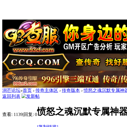
润芒论坛
»
首页
›
传奇主体区
›
传奇版本
›
愤怒之魂沉默专属神器
返回列表
愤怒之魂沉默专属神器
查看:
1139
|
回复:
0
[复制链接]