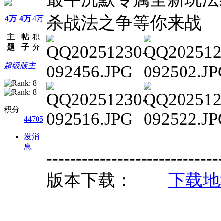
杀战法之争等你来战
4万
4万
4万
主
帖
积
题
子
分
超级版主
积分
44705
发消
息
-----------------------------
版本下载：
下载地