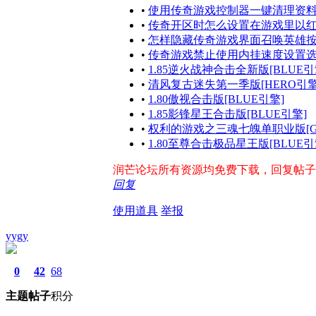
•
使用传奇游戏控制器一键清理资
•
传奇开区时怎么设置在游戏里以
•
怎样隐藏传奇游戏界面召唤英雄
•
传奇游戏禁止使用内挂速度设置
•
1.85逆火战神合击全新版[BLUE引
•
清风复古迷失第一季版[HERO引擎
•
1.80傲视合击版[BLUE引擎]
•
1.85影锋星王合击版[BLUE引擎]
•
权利的游戏之三魂七魄单职业版[G
•
1.80至尊合击极品星王版[BLUE引
润芒论坛所有资源均免费下载，回复帖子即出
回复
使用道具
举报
yygy
0
42
68
主题
帖子
积分